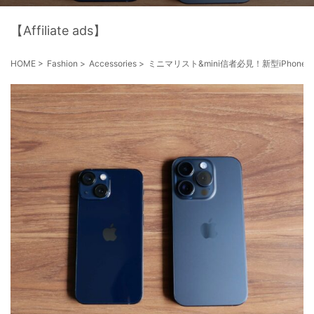
【Affiliate ads】
HOME
>
Fashion
>
Accessories
>
ミニマリスト&mini信者必見！新型iPhone考察 ｜iP